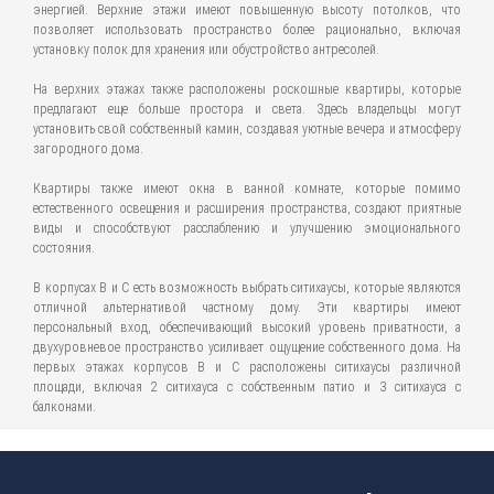
энергией. Верхние этажи имеют повышенную высоту потолков, что
позволяет использовать пространство более рационально, включая
установку полок для хранения или обустройство антресолей.
На верхних этажах также расположены роскошные квартиры, которые
предлагают еще больше простора и света. Здесь владельцы могут
установить свой собственный камин, создавая уютные вечера и атмосферу
загородного дома.
Квартиры также имеют окна в ванной комнате, которые помимо
естественного освещения и расширения пространства, создают приятные
виды и способствуют расслаблению и улучшению эмоционального
состояния.
В корпусах В и С есть возможность выбрать ситихаусы, которые являются
отличной альтернативой частному дому. Эти квартиры имеют
персональный вход, обеспечивающий высокий уровень приватности, а
двухуровневое пространство усиливает ощущение собственного дома. На
первых этажах корпусов В и С расположены ситихаусы различной
площади, включая 2 ситихауса с собственным патио и 3 ситихауса с
балконами.