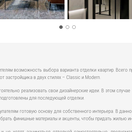
елям возможность выбора варианта отделки квартир. Всего пр
т застройщика в двух стилях – Classic и Modern.
ятельно реализовать свои дизайнерские идеи. В этом случае
ы подготовлены для последующей отделки.
купателям готовую основу для собственного интерьера. В дан
обрать финишные материалы и акценты, чтобы придать жилью ин
и не хотят заниматься отделкой самостоятельно, предусмо