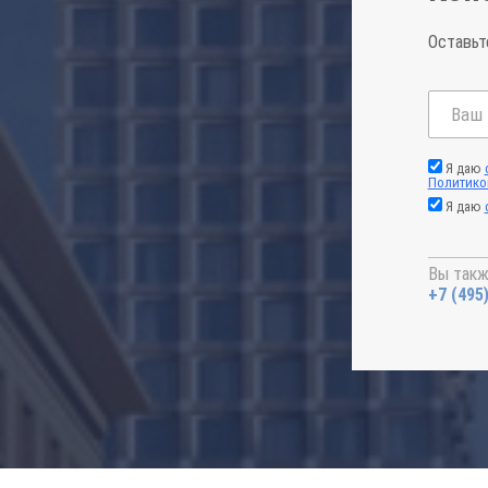
Оставьт
Я даю
Политико
Я даю
Вы такж
+7 (495