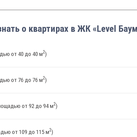
знать о квартирах в ЖК «Level Бау
2
дью от 40 до 40 м
)
2
дью от 76 до 76 м
)
2
лощадью от 92 до 94 м
)
2
дью от 109 до 115 м
)