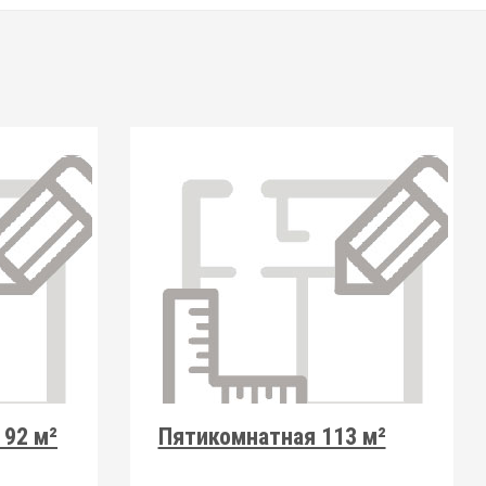
92 м²
Пятикомнатная 113 м²