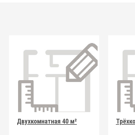
Двухкомнатная 40 м²
Трёхко