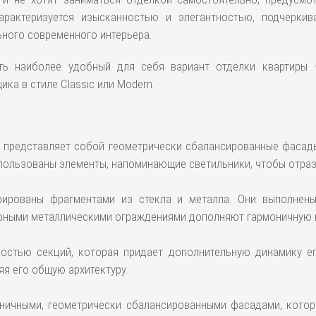
 характеризуется изысканностью и элегантностью, подчерк
ного современного интерьера.
ть наиболее удобный для себя вариант отделки квартиры 
ка в стиле Classic или Modern.
, представляет собой геометрически сбалансированные фаса
пользованы элементы, напоминающие светильники, чтобы отрази
ированы фрагментами из стекла и металла. Они выполнены
журными металлическими ограждениями дополняют гармоничную
ностью секций, которая придает дополнительную динамику е
я его общую архитектуру.
ничными, геометрически сбалансированными фасадами, кото