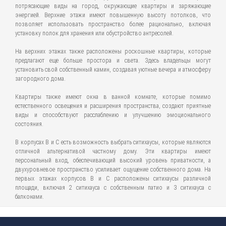
потрясающие виды на город, окружающие квартиры и заряжающие
энергией. Верхние этажи имеют повышенную высоту потолков, что
позволяет использовать пространство более рационально, включая
установку полок для хранения или обустройство антресолей.
На верхних этажах также расположены роскошные квартиры, которые
предлагают еще больше простора и света. Здесь владельцы могут
установить свой собственный камин, создавая уютные вечера и атмосферу
загородного дома.
Квартиры также имеют окна в ванной комнате, которые помимо
естественного освещения и расширения пространства, создают приятные
виды и способствуют расслаблению и улучшению эмоционального
состояния.
В корпусах В и С есть возможность выбрать ситихаусы, которые являются
отличной альтернативой частному дому. Эти квартиры имеют
персональный вход, обеспечивающий высокий уровень приватности, а
двухуровневое пространство усиливает ощущение собственного дома. На
первых этажах корпусов В и С расположены ситихаусы различной
площади, включая 2 ситихауса с собственным патио и 3 ситихауса с
балконами.